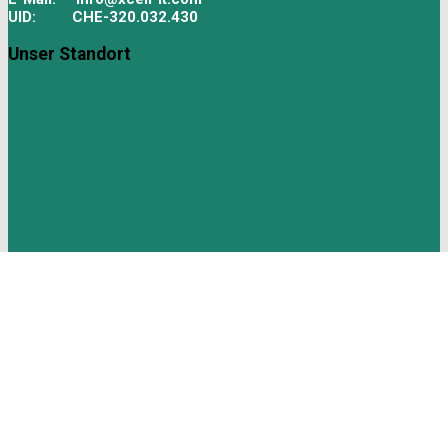
UID: CHE-320.032.430
Unser Standort
Quick links
Sitemap
Über uns
Kontakt
Impressum
2015 - 2022 © Powered by
Theme Vision
.