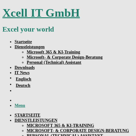
Skip
Xcell IT GmbH
to
content
Excel your world
Startseite
Dienstleistungen
Microsoft 365 & KI-Training
Microsoft- & Corporate Design-Beratung
Personal (Technical) Assistant
Downloads
IT News
Englisch
Deutsch
Menu
STARTSEITE
DIENSTLEISTUNGEN
MICROSOFT 365 & KI-TRAINING
MICROSOFT- & CORPORATE DESIGN-BERATUNG
PERSONAL (TECHNICAL) ASSISTANT