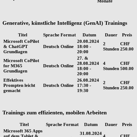
Monate
Generative, künstliche Intelligenz (GenAI) Trainings
Titel
Sprache
Format
Datum
Dauer
Preis
Microsoft CoPilot
20.08.2024
2
CHF
& ChatGPT
Deutsch
Online
18:00 -
Stunden
250.00
Grundlagen
20:00
27. &
Microsoft CoPilot
28.08.2024
4
CHF
for M365
Deutsch
Online
18:00 -
Stunden
500.00
Grundlagen
20:00
Effektives
26.08.2024
2
CHF
Prompten leicht
Deutsch
Online
17:30 -
Stunden
250.00
gemacht
19:30
Trainings zum effizienten, mobilen Arbeiten
Titel
Sprache
Format
Datum
Dauer
Preis
Microsoft 365 Apps
31.08.2024
auf dem Tablet &
4
CHF