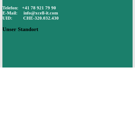
Telefon: +41 78 921 79 90
E-Mail: info@xcell-it.com
UID: CHE-320.032.430
Unser Standort
Quick links
Sitemap
Über uns
Kontakt
Impressum